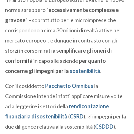
norme sarebbero “
eccessivamente complesse e
gravose
” – soprattutto per le microimprese che
corrispondono a circa 30 milioni di realtà attive nel
mercato europeo -, e dunque in contrasto con gli
sforzi in corso mirati a
semplificare gli oneri di
conformità
in capo alle aziende
per quanto
concerne gli impegni per la
sostenibilità
.
Con il cosiddetto
Pacchetto Omnibus
la
Commissione intende infatti applicare misure volte
ad alleggerire i settori della
rendicontazione
finanziaria di sostenibilità
(
CSRD
), gli impegni per la
due diligence relativa alla sostenibilità (
CSDDD
),