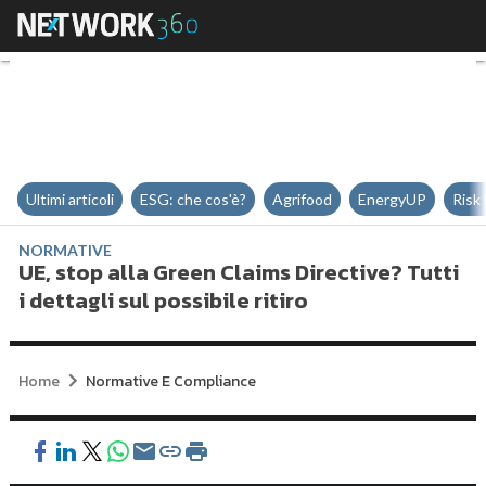
UE, stop alla Green Claims Directi
Ultimi articoli
ESG: che cos'è?
Agrifood
EnergyUP
Risk
NORMATIVE
UE, stop alla Green Claims Directive? Tutti
i dettagli sul possibile ritiro
Home
Normative E Compliance