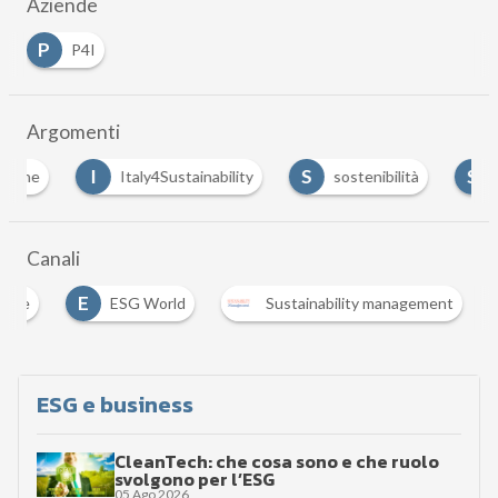
Aziende
P
P4I
Argomenti
I
S
S
Italy4Sustainability
sostenibilità
Svilup
Canali
E
ance
ESG World
Sustainability management
ESG e business
CleanTech: che cosa sono e che ruolo
svolgono per l’ESG
05 Ago 2026