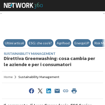
Direttiva Greenwashing: cosa ca
Ultimi articoli
ESG: che cos'è?
Agrifood
EnergyUP
Risk M
SUSTAINABILITY MANAGEMENT
Direttiva Greenwashing: cosa cambia per
le aziende e per i consumatori
Home
Sustainability Management