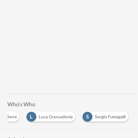
Who's Who
L
S
ea Berni
Luca Grassadonia
Sergio Fumagalli