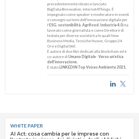
precedentemente ideato e lanciato
BigData4Innovation, Internet4Things. È
impegnato come speaker e moderatore in eventi
e convegni sui temi dell'innovazione digitale per
l'
ESG
,
sostenibilità
,
Agrifood
,
Industria 4.0
.Ha
lavorato come giornalista e come Direttore di
testata per diverse società tra le quali New
Business Media, Tecniche Nuove, Gruppo 24
Ore e Digital360.
È autore di due libri dedicati alla blockchain ed è
co-autore di
Umano Digitale
-
Verso un’etica
dell’innovazione.
È stato
LINKEDIN Top Voices Ambiente 2021.
WHITE PAPER
AI Act: cosa cambia per le imprese con