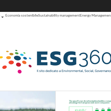
 cos'è?
Agrifood
EnergyUP
Risk Management
Sostenibilità: perché è 
Economia sostenibile
Sustainability management
Energy Managemen
e
Digital for ESG
ESG Smart Data
Ultimi articoli