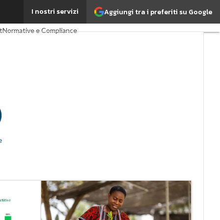
I nostri servizi
Aggiungi tra i preferiti su Google
importante?
t
Normative e Compliance