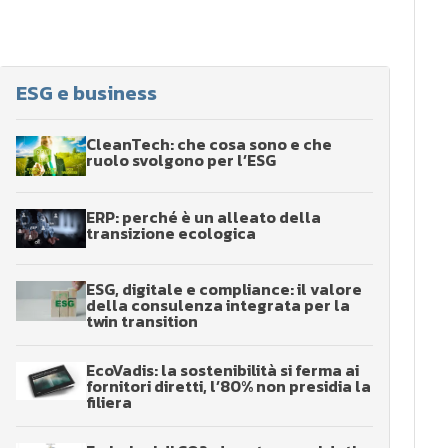
ESG e business
CleanTech: che cosa sono e che
ruolo svolgono per l’ESG
ERP: perché è un alleato della
transizione ecologica
ESG, digitale e compliance: il valore
della consulenza integrata per la
twin transition
EcoVadis: la sostenibilità si ferma ai
fornitori diretti, l’80% non presidia la
filiera