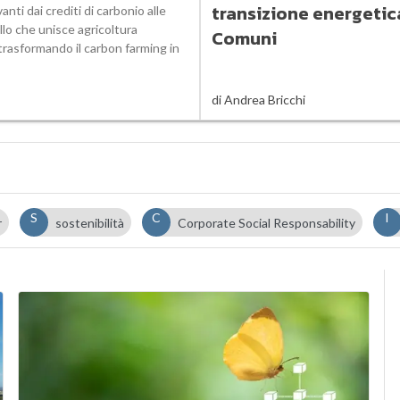
transizione energetic
anti dai crediti di carbonio alle
llo che unisce agricoltura
Comuni
 trasformando il carbon farming in
di
Andrea Bricchi
S
C
I
r
sostenibilità
Corporate Social Responsability