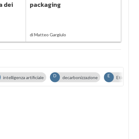
a dei
packaging
di
Matteo Gargiulo
D
E
intelligenza artificiale
decarbonizzazione
Etica