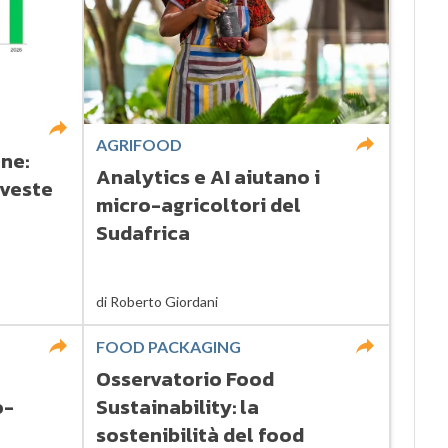
AGRIFOOD
ne:
Analytics e AI aiutano i
nveste
micro-agricoltori del
Sudafrica
di
Roberto Giordani
FOOD PACKAGING
Osservatorio Food
o-
Sustainability: la
sostenibilità del food