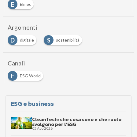
E
Elmec
Argomenti
D
S
digitale
sostenibilità
Canali
E
ESG World
ESG e business
CleanTech: che cosa sono e che ruolo
svolgono per l’ESG
05 Ago 2026