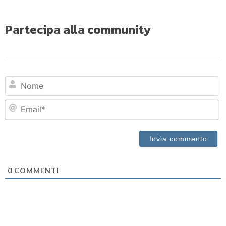
Partecipa alla community
N
Em
0
COMMENTI