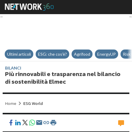
Più rinnovabili e trasparenza nel
Ultimi articoli
ESG: che cos'è?
Agrifood
EnergyUP
Risk
BILANCI
Più rinnovabili e trasparenza nel bilancio
di sostenibilità Elmec
Home
ESG World