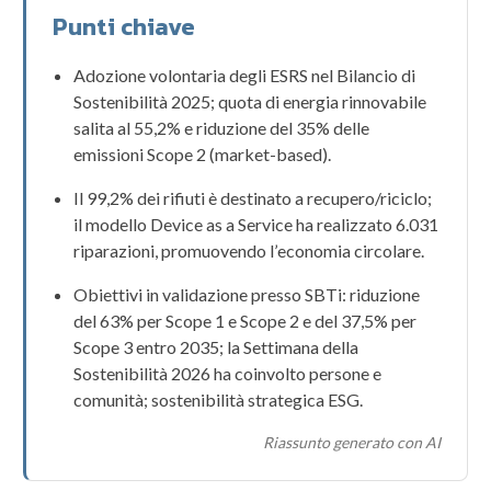
Punti chiave
Adozione volontaria degli
ESRS
nel
Bilancio di
Sostenibilità 2025
; quota di
energia rinnovabile
salita al 55,2% e riduzione del 35% delle
emissioni
Scope 2
(market-based).
Il
99,2%
dei rifiuti è destinato a recupero/riciclo;
il modello
Device as a Service
ha realizzato
6.031
riparazioni, promuovendo l’
economia circolare
.
Obiettivi in validazione presso
SBTi
: riduzione
del 63% per
Scope 1
e
Scope 2
e del 37,5% per
Scope 3
entro
2035
; la
Settimana della
Sostenibilità 2026
ha coinvolto persone e
comunità; sostenibilità strategica
ESG
.
Riassunto generato con AI