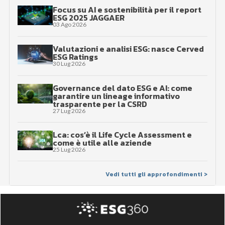
Focus su AI e sostenibilità per il report
ESG 2025 JAGGAER
03 Ago 2026
Valutazioni e analisi ESG: nasce Cerved
ESG Ratings
30 Lug 2026
Governance del dato ESG e AI: come
garantire un lineage informativo
trasparente per la CSRD
27 Lug 2026
Lca: cos’è il Life Cycle Assessment e
come è utile alle aziende
25 Lug 2026
Vedi tutti gli approfondimenti >