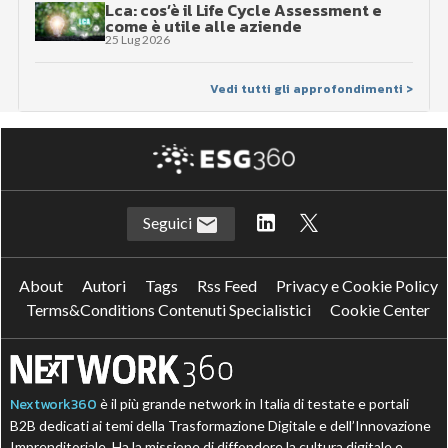
Lca: cos’è il Life Cycle Assessment e
come è utile alle aziende
25 Lug 2026
Vedi tutti gli approfondimenti >
Seguici
About
Autori
Tags
Rss Feed
Privacy e Cookie Policy
Terms&Conditions Contenuti Specialistici
Cookie Center
Nextwork360
è il più grande network in Italia di testate e portali
B2B dedicati ai temi della Trasformazione Digitale e dell’Innovazione
Imprenditoriale. Ha la missione di diffondere la cultura digitale e