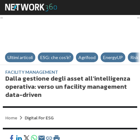
Dalla gestione degli asset all’in
Ultimi articoli
ESG: che cos'è?
Agrifood
EnergyUP
Risk
FACILITY MANAGEMENT
Dalla gestione degli asset all’intelligenza
operativa: verso un facility management
data-driven
Home
Digital For ESG