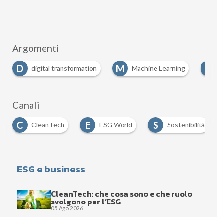
Argomenti
M
S
ransformation
Machine Learning
supply chain
…
Canali
E
S
ESG World
Sostenibilità
Sustainabilit
…
ESG e business
CleanTech: che cosa sono e che ruolo
svolgono per l’ESG
05 Ago 2026