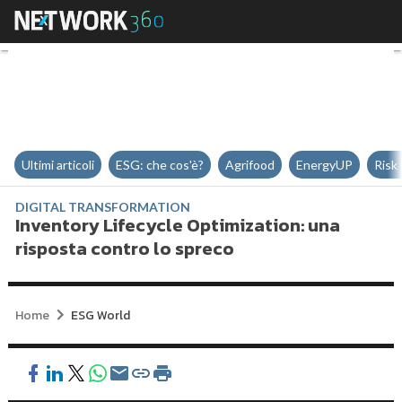
Inventory Lifecycle Optimization
Ultimi articoli
ESG: che cos'è?
Agrifood
EnergyUP
Risk
DIGITAL TRANSFORMATION
Inventory Lifecycle Optimization: una
risposta contro lo spreco
Home
ESG World