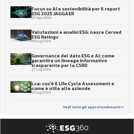
Focus su AI e sostenibilità per il report
ESG 2025 JAGGAER
03 Ago 2026
Valutazioni e analisi ESG: nasce Cerved
ESG Ratings
30 Lug 2026
Governance del dato ESG e AI: come
garantire un lineage informativo
trasparente per la CSRD
27 Lug 2026
Lca: cos’è il Life Cycle Assessment e
come è utile alle aziende
25 Lug 2026
Vedi tutti gli approfondimenti >