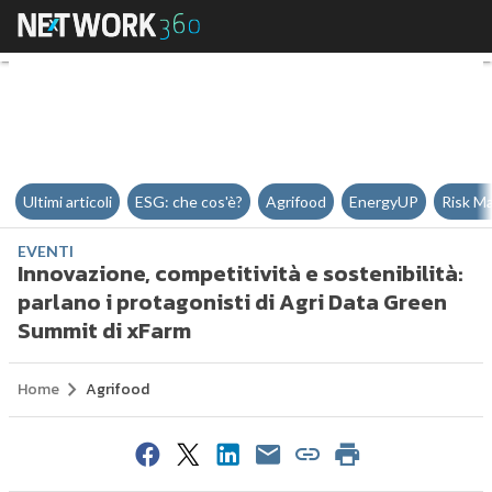
Innovazione, competitività e sos
Ultimi articoli
ESG: che cos'è?
Agrifood
EnergyUP
Risk M
EVENTI
Innovazione, competitività e sostenibilità:
parlano i protagonisti di Agri Data Green
Summit di xFarm
Home
Agrifood