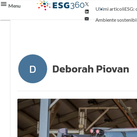
Twitter
Menu
Ultimi articoli
ESG: 
Linkedin
Email
Ambiente sostenibi
Normative e Compl
Deborah Piovan
D