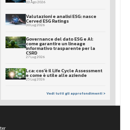
03 Ago 2026
Valutazioni e analisi ESG: nasce
Cerved ESG Ratings
30 Lug 2026
Governance del dato ESG e AI:
come garantire un lineage
informativo trasparente per la
CSRD
27 Lug 2026
Lca: cos’è il Life Cycle Assessment
e come è utile alle aziende
25 Lug 2026
Vedi tutti gli approfondimenti >
ter