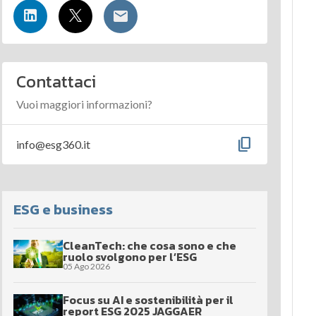
Contattaci
Vuoi maggiori informazioni?
content_copy
info@esg360.it
ESG e business
CleanTech: che cosa sono e che
ruolo svolgono per l’ESG
05 Ago 2026
Focus su AI e sostenibilità per il
report ESG 2025 JAGGAER