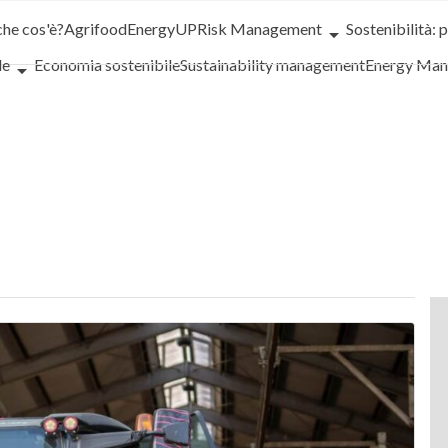
che cos'è?
Agrifood
EnergyUP
Risk Management
Sostenibilità: 
le
Economia sostenibile
Sustainability management
Energy Ma
iance
Corporate governance
Digital for ESG
ESG Smart Data
Ult