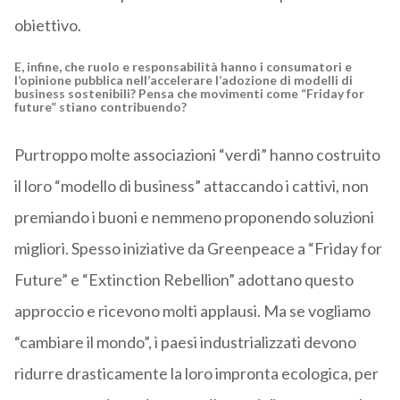
obiettivo.
E, infine, che ruolo e responsabilità hanno i consumatori e
l’opinione pubblica nell’accelerare l’adozione di modelli di
business sostenibili? Pensa che movimenti come “Friday for
future” stiano contribuendo?
Purtroppo molte associazioni “verdi” hanno costruito
il loro “modello di business” attaccando i cattivi, non
premiando i buoni e nemmeno proponendo soluzioni
migliori. Spesso iniziative da Greenpeace a “Friday for
Future” e “Extinction Rebellion” adottano questo
approccio e ricevono molti applausi. Ma se vogliamo
“cambiare il mondo”, i paesi industrializzati devono
ridurre drasticamente la loro impronta ecologica, per