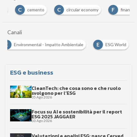
C
C
F
cemento
circular economy
finanza sost
Canali
E
E
Environmental - Impatto Ambientale
ESG World
ESG e business
CleanTech: che cosa sono e che ruolo
svolgono per l’ESG
05 Ago 2026
Focus su AI e sostenibilità per il report
ESG 2025 JAGGAER
03 Ago 2026
Valutazioni e analisi ESG: nasce Cerved