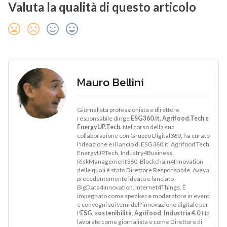
Valuta la qualità di questo articolo
Mauro Bellini
Giornalista professionista e direttore
responsabile dirige
ESG360.it, Agrifood.Tech e
EnergyUP.Tech.
Nel corso della sua
collaborazione con Gruppo Digital360, ha curato
l'ideazione e il lancio di ESG360.it, Agrifood.Tech,
EnergyUP.Tech, Industry4Business,
RiskManagement360, Blockchain4Innovation
delle quali è stato Direttore Responsabile. Aveva
precedentemente ideato e lanciato
BigData4Innovation, Internet4Things. È
impegnato come speaker e moderatore in eventi
e convegni sui temi dell'innovazione digitale per
l'
ESG
,
sostenibilità
,
Agrifood
,
Industria 4.0
.Ha
lavorato come giornalista e come Direttore di