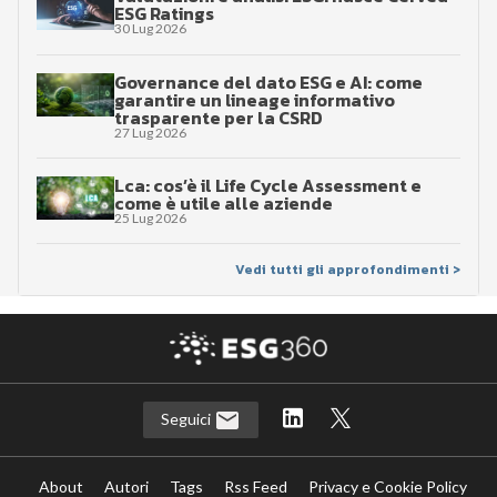
ESG Ratings
30 Lug 2026
Governance del dato ESG e AI: come
garantire un lineage informativo
trasparente per la CSRD
27 Lug 2026
Lca: cos’è il Life Cycle Assessment e
come è utile alle aziende
25 Lug 2026
Vedi tutti gli approfondimenti >
Seguici
About
Autori
Tags
Rss Feed
Privacy e Cookie Policy