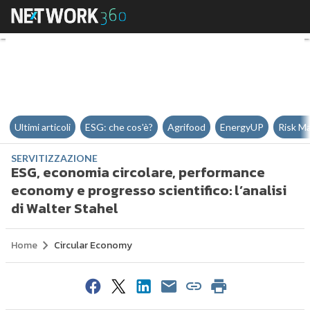
ESG, economia circolare, perform
Ultimi articoli
ESG: che cos'è?
Agrifood
EnergyUP
Risk M
SERVITIZZAZIONE
ESG, economia circolare, performance
economy e progresso scientifico: l’analisi
di Walter Stahel
Home
Circular Economy