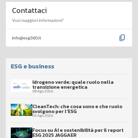
Contattaci
Vuoi maggiori informazioni?
content_copy
info@esg360.it
ESG e business
Idrogeno verde: quale ruolo nella
transizione energetica
08 Ago 2026
CleanTech: che cosa sono e che ruolo
svolgono per l’ESG
05 Ago 2026
Focus su AI e sostenibilità per il report
ESG 2025 JAGGAER