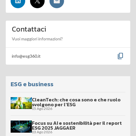
Contattaci
Vuoi maggiori informazioni?
content_copy
info@esg360.it
ESG e business
CleanTech: che cosa sono e che ruolo
svolgono per l’ESG
05 Ago 2026
Focus su AI e sostenibilità per il report
ESG 2025 JAGGAER
03 Ago 2026