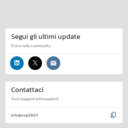
Segui gli ultimi update
Entra nella community
Contattaci
Vuoi maggiori informazioni?
content_copy
info@esg360.it