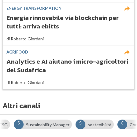
ENERGY TRANSFORMATION
Energia rinnovabile via blockchain per
tutti: arriva ebitts
di
Roberto Giordani
AGRIFOOD
Analytics e AI aiutano i micro-agricoltori
del Sudafrica
di
Roberto Giordani
Altri canali
S
S
C
Sustainability Manager
sostenibilità
Corporat