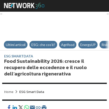
Food Sustainability 2026: cresce 
Ultimi articoli
ESG: che cos'è?
Agrifood
EnergyUP
Risk
ESG SMARTDATA
Food Sustainability 2026: cresce il
recupero delle eccedenze e il ruolo
dell’agricoltura rigenerativa
Home
ESG Smart Data