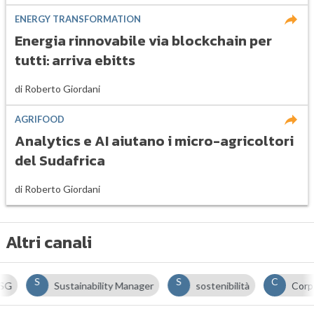
ENERGY TRANSFORMATION
Energia rinnovabile via blockchain per
tutti: arriva ebitts
di
Roberto Giordani
AGRIFOOD
Analytics e AI aiutano i micro-agricoltori
del Sudafrica
di
Roberto Giordani
Altri canali
S
S
C
Sustainability Manager
sostenibilità
Corporat