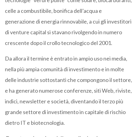
tecnologie “verdi e pulite” come solare, biocarburanti,
celle a combustibile, bonifica dell’acqua e
generazione di energia rinnovabile, a cui gli investitori
di venture capital si stavano rivolgendo in numero
crescente dopo il crollo tecnologico del 2001.
Da allora il termine è entrato in ampio uso nei media,
nella più ampia comunità di investimento e in molte
delle industrie sottostanti che compongono il settore,
e ha generato numerose conferenze, siti Web, riviste,
indici, newsletter e società, diventando il terzo più
grande settore di investimento in capitale di rischio
dietro IT e biotecnologia.