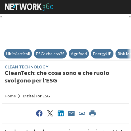
CleanTech: che cosa sono e che 
Ultimi articoli
ESG: che cos'è?
Agrifood
EnergyUP
Risk M
CLEAN TECHNOLOGY
CleanTech: che cosa sono e che ruolo
svolgono per l’ESG
Home
Digital For ESG