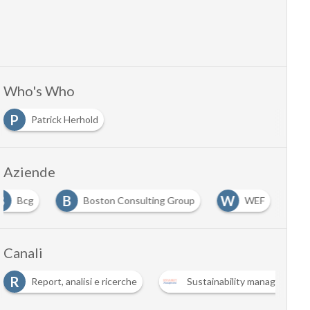
Who's Who
P
Patrick Herhold
Aziende
B
B
W
Bcg
Boston Consulting Group
WEF
Canali
R
Report, analisi e ricerche
Sustainability management