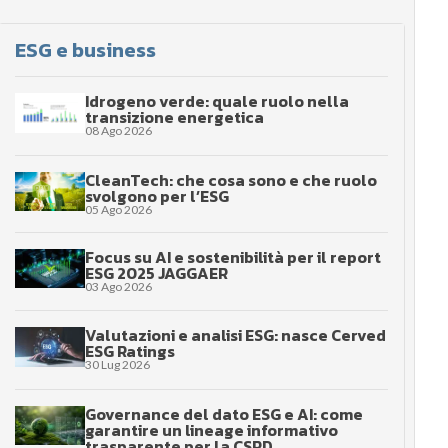
ESG e business
Idrogeno verde: quale ruolo nella
transizione energetica
08 Ago 2026
CleanTech: che cosa sono e che ruolo
svolgono per l’ESG
05 Ago 2026
Focus su AI e sostenibilità per il report
ESG 2025 JAGGAER
03 Ago 2026
Valutazioni e analisi ESG: nasce Cerved
ESG Ratings
30 Lug 2026
Governance del dato ESG e AI: come
garantire un lineage informativo
trasparente per la CSRD