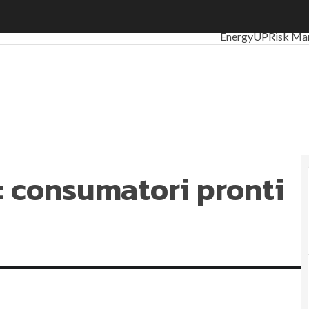
: consumatori pronti a un premium price
Ultimi articoli
ESG:
EnergyUP
Risk Ma
Sostenibilità: per
Ambiente sostenib
Economia sostenib
Sustainability ma
Energy Manageme
Normative e Comp
Corporate govern
i: consumatori pronti
ESG Smart Data
Ult