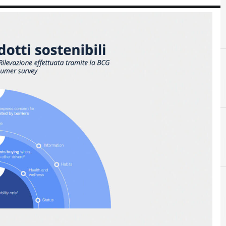
E
ESG Smart Data