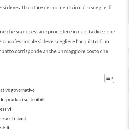
e si deve affrontare nel momento in cui si sceglie di
one che sia necessario procedere in questa direzione
e o professionale si deve scegliere l’acquisto di un
l’impatto corrisponde anche un maggiore costo che
ziative governative
ei prodotti sostenibili
essivi
e per i clienti
ibili