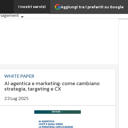
I nostri servizi
Aggiungi tra i preferiti su Google
 che cos'è?
Agrifood
nagement
ché è importante?
ile
ile
nagement
nt
liance
ance
Digital for ESG
WHITE PAPER
imi articoli
AI agentica e marketing: come cambiano
strategia, targeting e CX
23 Lug 2025