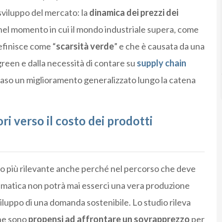
sviluppo del mercato: la
dinamica dei prezzi dei
el momento in cui il mondo industriale supera, come
definisce come “
scarsità verde
” e che è causata da una
reen e dalla necessità di contare su
supply chain
aso un miglioramento generalizzato lungo la catena
i verso il costo dei prodotti
to più rilevante anche perché nel percorso che deve
climatica non potrà mai esserci una vera produzione
viluppo di una domanda sostenibile. Lo studio rileva
he sono
propensi ad affrontare un sovrapprezzo
per