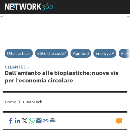
Dall’amianto alle bioplastiche: n
Ultimi articoli
ESG: che cos'è?
Agrifood
EnergyUP
Risk
CLEANTECH
Dall’amianto alle bioplastiche: nuove vie
per l’economia circolare
Home
CleanTech