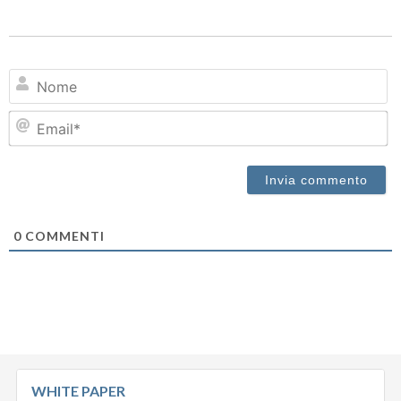
N
Em
0
COMMENTI
WHITE PAPER