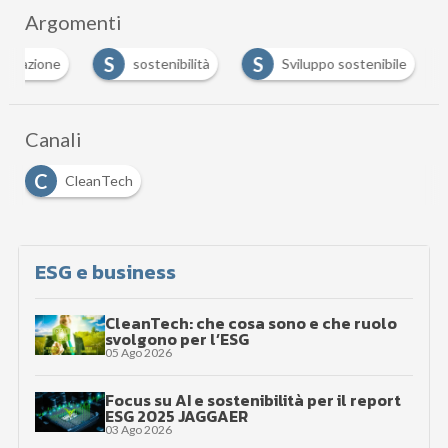
Argomenti
S
S
nizzazione
sostenibilità
Sviluppo sostenibile
Canali
C
CleanTech
ESG e business
CleanTech: che cosa sono e che ruolo
svolgono per l’ESG
05 Ago 2026
Focus su AI e sostenibilità per il report
ESG 2025 JAGGAER
03 Ago 2026