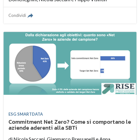
Condividi
ESG SMARTDATA
Commitment Net Zero? Come si comportano le
aziende aderenti alla SBTi
di
Nicola Saccani
,
Gianmarco Bressanelli
e
Anna