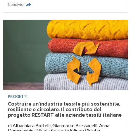
Condividi
PROGETTI
Costruire un’industria tessile più sostenibile,
resiliente e circolare. Il contributo del
progetto RESTART alle aziende tessili italiane
di
Albachiara Boffelli
,
Gianmarco Bressanelli
,
Anna
Domeneghini
,
Nicola Saccani
e
Filippo Visintin