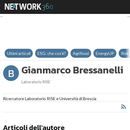
Gianmarco Bressanelli
Ultimi articoli
ESG: che cos'è?
Agrifood
EnergyUP
Risk
Gianmarco Bressanelli
B
Laboratorio RISE
Ricercatore Laboratorio RISE e Università di Brescia
Articoli dell'autore