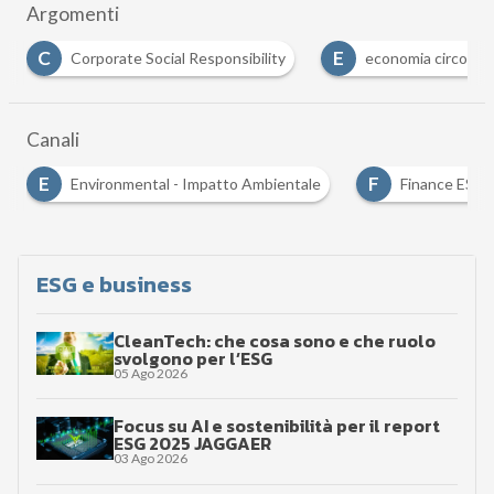
Argomenti
E
E
E
economia circolare
ecosostenibilità
Eff
…
Canali
E
F
Environmental - Impatto Ambientale
Finance ESG
…
ESG e business
CleanTech: che cosa sono e che ruolo
svolgono per l’ESG
05 Ago 2026
Focus su AI e sostenibilità per il report
ESG 2025 JAGGAER
03 Ago 2026