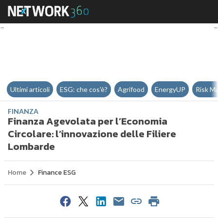
Finanza Agevolata per l’Economia
Ultimi articoli
ESG: che cos'è?
Agrifood
EnergyUP
Risk M
FINANZA
Finanza Agevolata per l’Economia
Circolare: l’innovazione delle Filiere
Lombarde
Home
Finance ESG