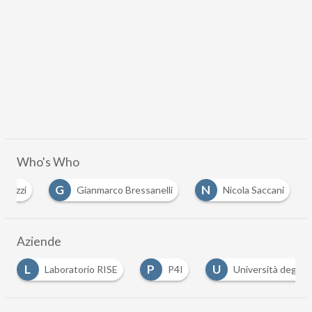
Who's Who
G
N
helizzi
Gianmarco Bressanelli
Nicola Saccani
Aziende
P
U
rio RISE
P4I
Università degli Studi di Brescia
…