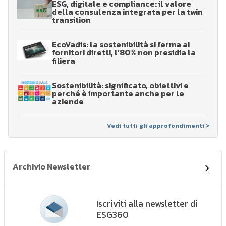
ESG, digitale e compliance: il valore
della consulenza integrata per la twin
transition
EcoVadis: la sostenibilità si ferma ai
fornitori diretti, l’80% non presidia la
filiera
Sostenibilità: significato, obiettivi e
perché è importante anche per le
aziende
Vedi tutti gli approfondimenti >
Archivio Newsletter
Iscriviti alla newsletter di
ESG360