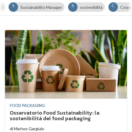
S
S
C
Sustainability Manager
sostenibilità
Corporat
FOOD PACKAGING
Osservatorio Food Sustainability: la
sostenibilità del food packaging
di
Matteo Gargiulo