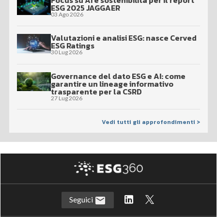
ESG 2025 JAGGAER
03 Ago 2026
Valutazioni e analisi ESG: nasce Cerved
ESG Ratings
30 Lug 2026
Governance del dato ESG e AI: come
garantire un lineage informativo
trasparente per la CSRD
27 Lug 2026
Vedi tutti gli approfondimenti >
Seguici