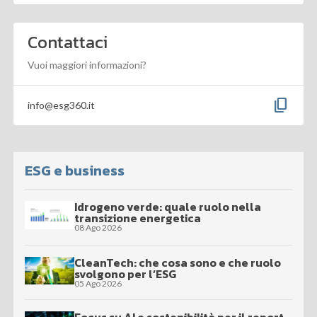
Contattaci
Vuoi maggiori informazioni?
content_copy
info@esg360.it
ESG e business
Idrogeno verde: quale ruolo nella
transizione energetica
08 Ago 2026
CleanTech: che cosa sono e che ruolo
svolgono per l’ESG
05 Ago 2026
Focus su AI e sostenibilità per il report