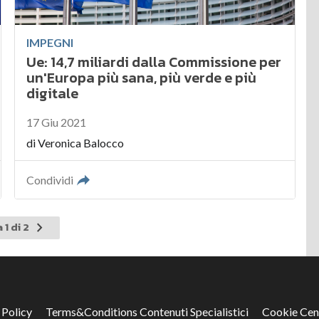
IMPEGNI
Ue: 14,7 miliardi dalla Commissione per
un'Europa più sana, più verde e più
digitale
17 Giu 2021
di
Veronica Balocco
Condividi
Pagina
 1 di 2
successiva
 Policy
Terms&Conditions Contenuti Specialistici
Cookie Cen