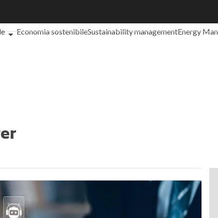
che cos'è?
Agrifood
EnergyUP
Risk Management
Sostenibilità: 
le
Economia sostenibile
Sustainability management
Energy Ma
iance
Corporate governance
Digital for ESG
ESG Smart Data
Ult
er