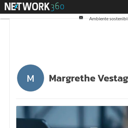
Twitter
Menu
Ultimi articoli
ESG: 
Linkedin
Email
Ambiente sostenibi
Normative e Compl
Margrethe Vestag
M