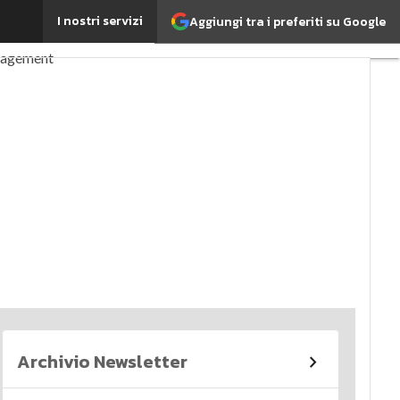
I nostri servizi
Aggiungi tra i preferiti su Google
perché è importante?
nagement
imi articoli
Archivio Newsletter