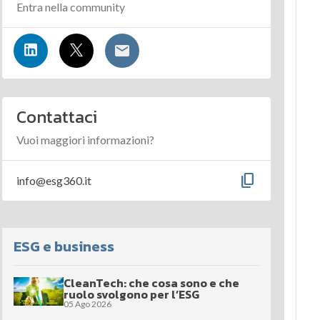
Entra nella community
Contattaci
Vuoi maggiori informazioni?
content_copy
info@esg360.it
ESG e business
CleanTech: che cosa sono e che
ruolo svolgono per l’ESG
05 Ago 2026