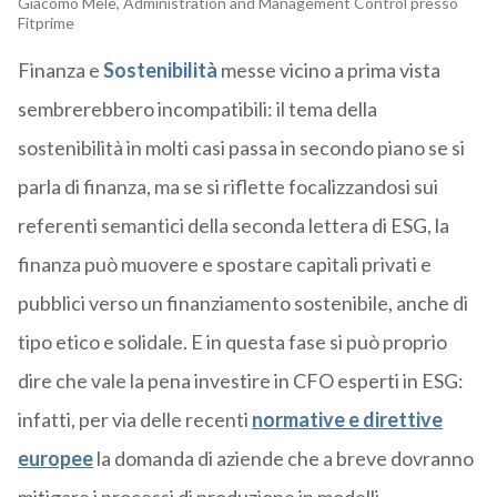
Giacomo Mele, Administration and Management Control presso
Fitprime
Finanza e
Sostenibilità
messe vicino a prima vista
sembrerebbero incompatibili: il tema della
sostenibilità in molti casi passa in secondo piano se si
parla di finanza, ma se si riflette focalizzandosi sui
referenti semantici della seconda lettera di ESG, la
finanza può muovere e spostare capitali privati e
pubblici verso un finanziamento sostenibile, anche di
tipo etico e solidale. E in questa fase si può proprio
dire che vale la pena investire in CFO esperti in ESG:
infatti, per via delle recenti
normative e direttive
europee
la domanda di aziende che a breve dovranno
mitigare i processi di produzione in modelli