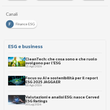
Canali
F
Finance ESG
ESG e business
CleanTech: che cosa sono e che ruolo
svolgono per l’ESG
05 Ago 2026
Focus su AI e sostenibilità per il report
ESG 2025 JAGGAER
03 Ago 2026
Valutazioni e analisi ESG: nasce Cerved
ESG Ratings
30 Lug 2026