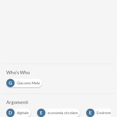
Who's Who
G
Giacomo Mele
Argomenti
E
E
economia circolare
Environmental Social Governan