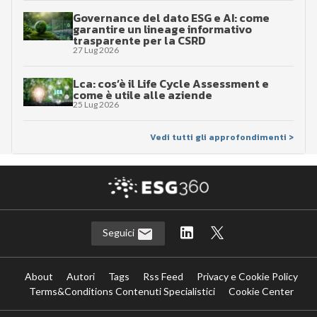
Governance del dato ESG e AI: come
garantire un lineage informativo
trasparente per la CSRD
27 Lug 2026
Lca: cos’è il Life Cycle Assessment e
come è utile alle aziende
25 Lug 2026
Vedi tutti gli approfondimenti >
Seguici
About
Autori
Tags
Rss Feed
Privacy e Cookie Policy
Terms&Conditions Contenuti Specialistici
Cookie Center