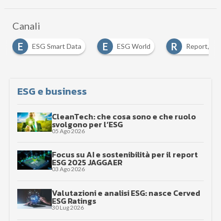
Canali
E
E
R
ESG Smart Data
ESG World
Report, anal
ESG e business
CleanTech: che cosa sono e che ruolo
svolgono per l’ESG
05 Ago 2026
Focus su AI e sostenibilità per il report
ESG 2025 JAGGAER
03 Ago 2026
Valutazioni e analisi ESG: nasce Cerved
ESG Ratings
30 Lug 2026