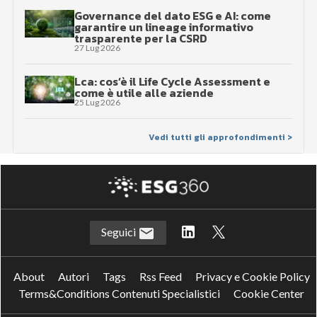
Governance del dato ESG e AI: come
garantire un lineage informativo
trasparente per la CSRD
27 Lug 2026
Lca: cos’è il Life Cycle Assessment e
come è utile alle aziende
25 Lug 2026
Vedi tutti gli approfondimenti >
Seguici
About
Autori
Tags
Rss Feed
Privacy e Cookie Policy
Terms&Conditions Contenuti Specialistici
Cookie Center