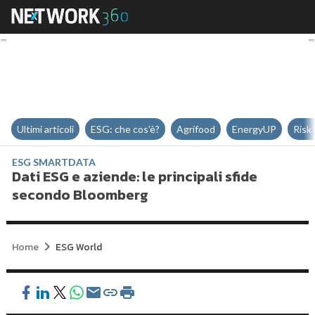
Dati ESG e aziende: le principal
Ultimi articoli
ESG: che cos'è?
Agrifood
EnergyUP
Risk
ESG SMARTDATA
Dati ESG e aziende: le principali sfide
secondo Bloomberg
Home
ESG World