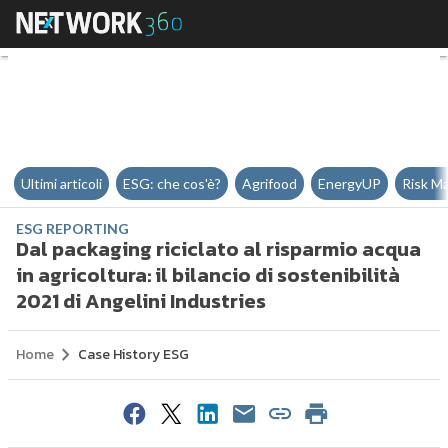
Dal packaging riciclato al risparm
Ultimi articoli
ESG: che cos'è?
Agrifood
EnergyUP
Risk M
ESG REPORTING
Dal packaging riciclato al risparmio acqua
in agricoltura: il bilancio di sostenibilità
2021 di Angelini Industries
Home
Case History ESG