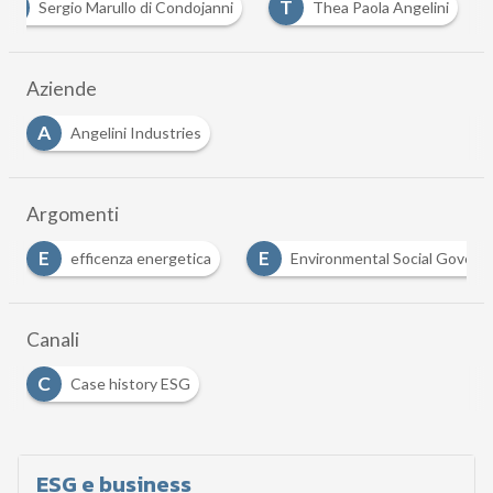
S
T
Sergio Marullo di Condojanni
Thea Paola Angelini
Aziende
A
Angelini Industries
Argomenti
E
P
Environmental Social Governance
Plastic Waste
Canali
C
Case history ESG
ESG e business