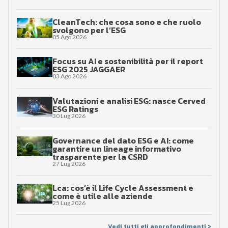
CleanTech: che cosa sono e che ruolo
svolgono per l’ESG
05 Ago 2026
Focus su AI e sostenibilità per il report
ESG 2025 JAGGAER
03 Ago 2026
Valutazioni e analisi ESG: nasce Cerved
ESG Ratings
30 Lug 2026
Governance del dato ESG e AI: come
garantire un lineage informativo
trasparente per la CSRD
27 Lug 2026
Lca: cos’è il Life Cycle Assessment e
come è utile alle aziende
25 Lug 2026
Vedi tutti gli approfondimenti >