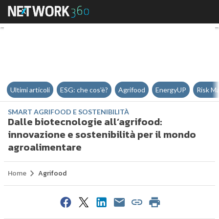
Dalle biotecnologie all’agrifood
Ultimi articoli
ESG: che cos'è?
Agrifood
EnergyUP
Risk M
SMART AGRIFOOD E SOSTENIBILITÀ
Dalle biotecnologie all’agrifood:
innovazione e sostenibilità per il mondo
agroalimentare
Home
Agrifood