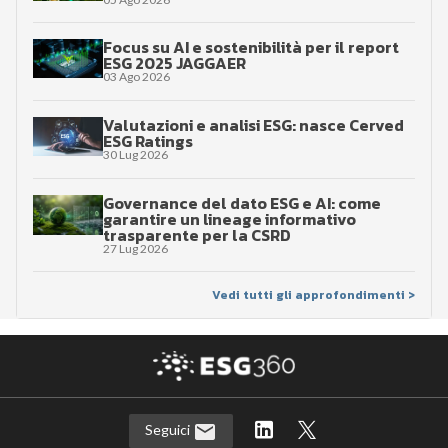
Focus su AI e sostenibilità per il report
ESG 2025 JAGGAER
03 Ago 2026
Valutazioni e analisi ESG: nasce Cerved
ESG Ratings
30 Lug 2026
Governance del dato ESG e AI: come
garantire un lineage informativo
trasparente per la CSRD
27 Lug 2026
Vedi tutti gli approfondimenti >
Seguici