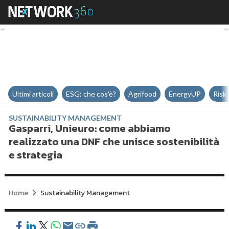
Gasparri, Unieuro: come abbiamo 
Ultimi articoli
ESG: che cos'è?
Agrifood
EnergyUP
Risk
SUSTAINABILITY MANAGEMENT
Gasparri, Unieuro: come abbiamo
realizzato una DNF che unisce sostenibilità
e strategia
Home
Sustainability Management