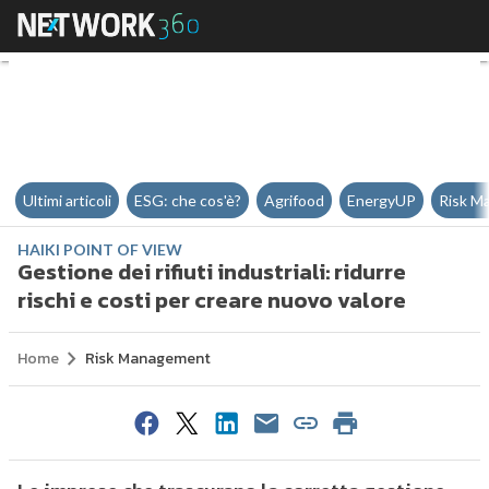
Gestione dei rifiuti industriali: r
Ultimi articoli
ESG: che cos'è?
Agrifood
EnergyUP
Risk M
HAIKI POINT OF VIEW
Gestione dei rifiuti industriali: ridurre
rischi e costi per creare nuovo valore
Home
Risk Management