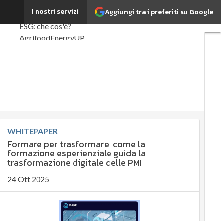
iente
I nostri servizi
Aggiungi tra i preferiti su Google
Ultimi articoli
ESG: che cos'è?
Agrifood
EnergyUP
Risk Management
Sostenibilità:
perché è
importante?
Ambiente
sostenibile
WHITEPAPER
Formare per trasformare: come la
Economia
formazione esperienziale guida la
sostenibile
trasformazione digitale delle PMI
Sustainability
24 Ott 2025
management
Energy
Management
Normative e