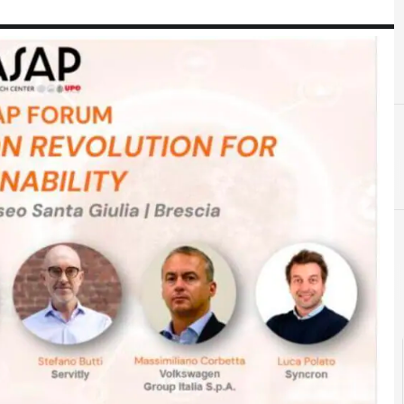
I
S
intelligenza artificiale
I
I
Industria 4.0