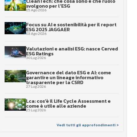
CleanTech: che cosa sono e che ruolo
svolgono per l’ESG
05 Ago 2026
Focus su AI e sostenibilità per il report
ESG 2025 JAGGAER
03 Ago 2026
Valutazioni e analisi ESG: nasce Cerved
ESG Ratings
30 Lug 2026
Governance del dato ESG e AI: come
garantire un lineage informativo
trasparente per la CSRD
27 Lug 2026
Lca: cos’è il Life Cycle Assessment e
come è utile alle aziende
25 Lug 2026
Vedi tutti gli approfondimenti >