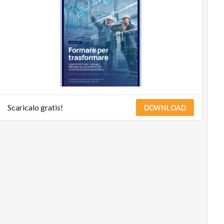
Compliance
Corporate
governance
Digital for ESG
ESG Smart Data
Ultimi articoli
DOWNLOAD
Scaricalo gratis!