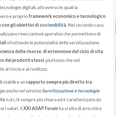
ecnologie digitali, attraverso le quali la
 vero e proprio
framework economico e tecnologico
 con gli obiettivi di
sostenibilità
.
Nel secondo caso,
 analizzano i meccanismi operativi che permettono di
tali
sfruttando le potenzialità della servitizzazione.
icienza delle risorse
,
di estensione del ciclo di vita
zzo dei prodotti
stessi
, piuttosto che nel
l riciclo e al riutilizzo.
i stabilire un
rapporto sempre più diretto tra
gge anche nel servizio
Servitizzazione e tecnologie
ità
n.d.r.)
è sempre più chiaro ed è caratterizzato da
i valori. Il
XXI ASAP Forum
ha scelto di arricchire