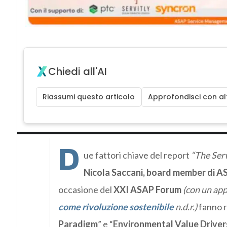
Chiedi all'AI
Riassumi questo articolo
Approfondisci con alt
D
ue fattori chiave del report
“The Serv
Nicola Saccani, board member di AS
occasione del
XXI ASAP Forum
(con un ap
come rivoluzione sostenibile
n.d.r.)
fanno r
Paradigm
” e “
Environmental Value Driver