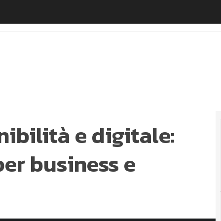
ibilità e digitale: sinergie e benefici per business e amb
ibilità e digitale:
per business e