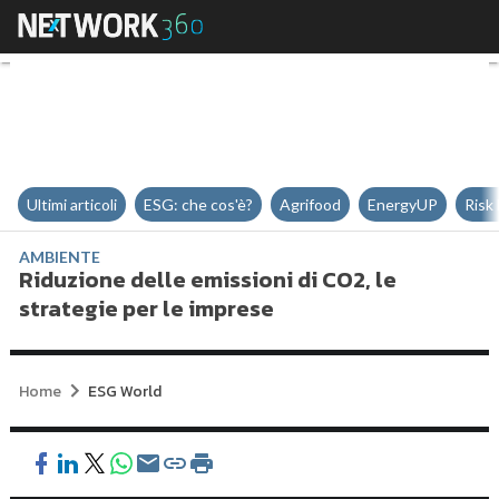
Riduzione delle emissioni di CO2,
Ultimi articoli
ESG: che cos'è?
Agrifood
EnergyUP
Risk
AMBIENTE
Riduzione delle emissioni di CO2, le
strategie per le imprese
Home
ESG World