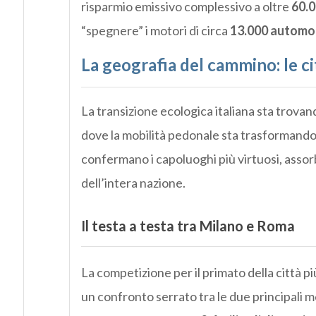
risparmio emissivo complessivo a oltre
60.0
“spegnere” i motori di circa
13.000 automob
La geografia del cammino: le c
La transizione ecologica italiana sta trovand
dove la mobilità pedonale sta trasformando 
confermano i capoluoghi più virtuosi, assor
dell’intera nazione.
Il testa a testa tra Milano e Roma
La competizione per il primato della città p
un confronto serrato tra le due principali m