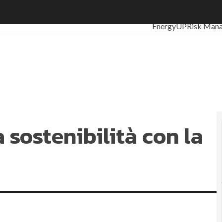
sostenibilità con la mobilità pedonale
Ultimi articoli
ESG: c
EnergyUP
Risk Man
Sostenibilità: perch
Ambiente sostenibil
Economia sostenibil
Sustainability mana
Energy Managemen
Corporate governan
 sostenibilità con la
ESG Smart Data
Ulti