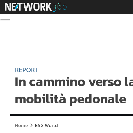
Menu
In cammino verso la 
REPORT
In cammino verso la
mobilità pedonale
Home
ESG World