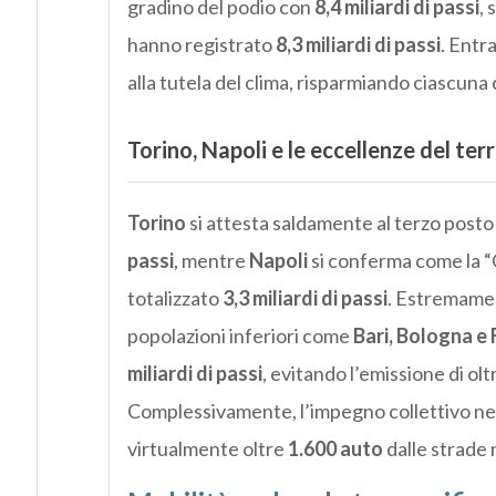
gradino del podio con
8,4 miliardi di passi
,
hanno registrato
8,3 miliardi di passi
. Entr
alla tutela del clima, risparmiando ciascuna 
Torino, Napoli e le eccellenze del terr
Torino
si attesta saldamente al terzo posto
passi
, mentre
Napoli
si conferma come la 
totalizzato
3,3 miliardi di passi
. Estremament
popolazioni inferiori come
Bari, Bologna e 
miliardi di passi
, evitando l’emissione di ol
Complessivamente, l’impegno collettivo nell
virtualmente oltre
1.600 auto
dalle strade 