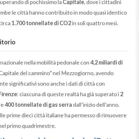
 superando di pochissimo la
Capitale
, dove i cittadini
ambe le città hanno contribuito in modo quasi identico
circa
1.700 tonnellate di CO2
in soli quattro mesi.
itorio
 nazionale nella mobilità pedonale con
4,2 miliardi di
“Capitale del cammino” nel Mezzogiorno, avendo
e significativi sono anche i dati di città con
Firenze
: ciascuna di queste realtà ha già superato i
2
tre
400 tonnellate di gas serra
dall’inizio dell’anno.
e prime dieci città italiane ha permesso di rimuovere
nel primo quadrimestre.