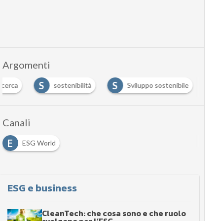
Argomenti
S
S
ricerca
sostenibilità
Sviluppo sostenibile
Canali
E
ESG World
ESG e business
CleanTech: che cosa sono e che ruolo