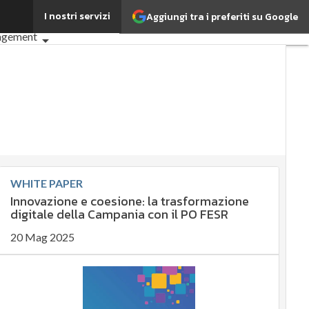
I nostri servizi
Aggiungi tra i preferiti su Google
he cos'è?
Agrifood
agement
é è importante?
e
e
gement
t
Normative e Compliance
ce
Digital for ESG
mi articoli
WHITE PAPER
Innovazione e coesione: la trasformazione
digitale della Campania con il PO FESR
20 Mag 2025