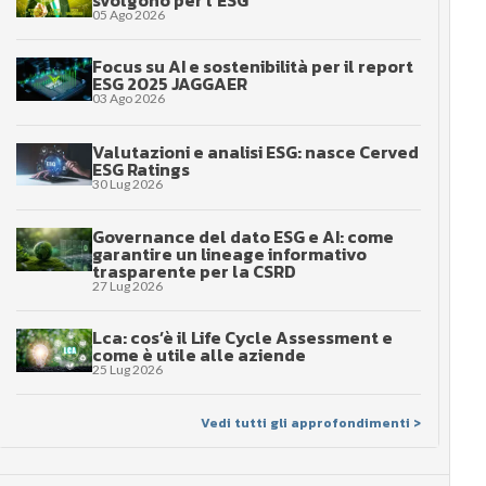
svolgono per l’ESG
05 Ago 2026
Focus su AI e sostenibilità per il report
ESG 2025 JAGGAER
03 Ago 2026
Valutazioni e analisi ESG: nasce Cerved
ESG Ratings
30 Lug 2026
Governance del dato ESG e AI: come
garantire un lineage informativo
trasparente per la CSRD
27 Lug 2026
Lca: cos’è il Life Cycle Assessment e
come è utile alle aziende
25 Lug 2026
Vedi tutti gli approfondimenti >