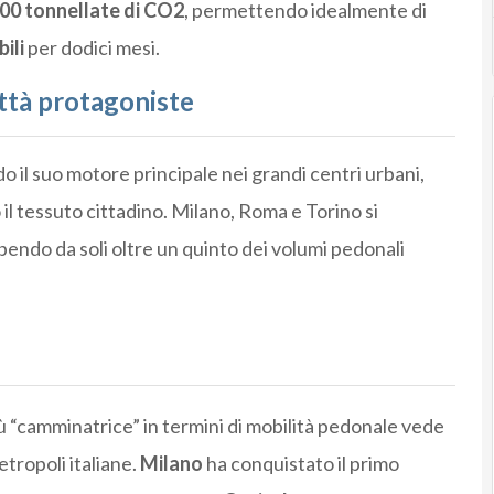
00 tonnellate di CO2
, permettendo idealmente di
ili
per dodici mesi.
ittà protagoniste
o il suo motore principale nei grandi centri urbani,
il tessuto cittadino. Milano, Roma e Torino si
bendo da soli oltre un quinto dei volumi pedonali
iù “camminatrice” in termini di mobilità pedonale vede
etropoli italiane.
Milano
ha conquistato il primo