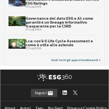
ESG Ratings
30 Lug 2026
Governance del dato ESG e AI: come
garantire un lineage informativo
trasparente per la CSRD
27 Lug 2026
Lca: cos’è il Life Cycle Assessment e
come è utile alle aziende
25 Lug 2026
Vedi tutti gli approfondimenti >
Seguici
About
Autori
Tags
Rss Feed
Privacy e Cookie Policy