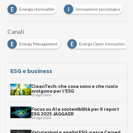
I
S
S
bile
innovazione tecnologica
sostenibilità
Canali
E
E
ent
Energy Open Innovation
Energy Transformat
ESG e business
CleanTech: che cosa sono e che ruolo
svolgono per l’ESG
05 Ago 2026
Focus su AI e sostenibilità per il report
ESG 2025 JAGGAER
03 Ago 2026
Valutazioni e analisi ESG: nasce Cerved