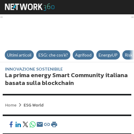
La prima energy Smart Community
Ultimi articoli
ESG: che cos'è?
Agrifood
EnergyUP
Risk
INNOVAZIONE SOSTENIBILE
La prima energy Smart Community italiana
basata sulla blockchain
Home
ESG World