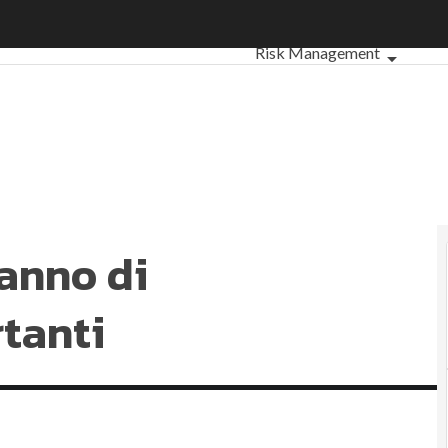
anno di cambiamenti importanti
Ultimi articoli
ESG: che cos'è
Risk Management
Sostenibilità: perché è impo
Ambiente sostenibile
Eco
Sustainability management
Normative e Compliance
Co
Digital for ESG
ESG Smart D
 anno di
tanti