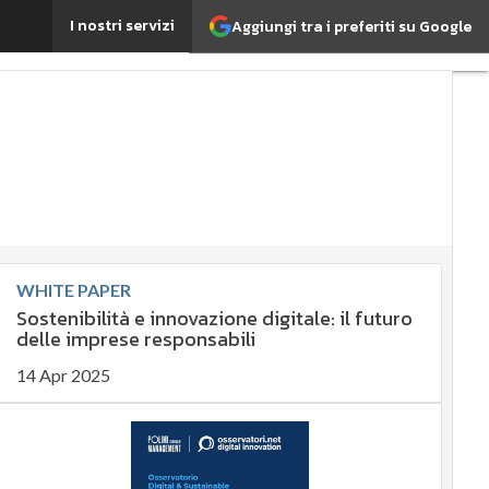
I nostri servizi
Aggiungi tra i preferiti su Google
?
Agrifood
EnergyUP
rtante?
nomia sostenibile
Energy Management
rporate governance
ata
Ultimi articoli
WHITE PAPER
Sostenibilità e innovazione digitale: il futuro
delle imprese responsabili
14 Apr 2025