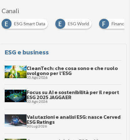
Canali
E
E
F
ESG Smart Data
ESG World
Finance ESG
ESG e business
CleanTech: che cosa sono e che ruolo
svolgono per l’ESG
05 Ago 2026
Focus su AI e sostenibilità per il report
ESG 2025 JAGGAER
03 Ago 2026
Valutazioni e analisi ESG: nasce Cerved
ESG Ratings
30 Lug 2026