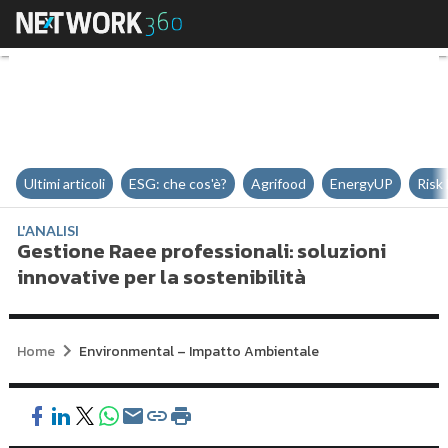
Gestione Raee professionali: solu
Ultimi articoli
ESG: che cos'è?
Agrifood
EnergyUP
Risk
L'ANALISI
Gestione Raee professionali: soluzioni
innovative per la sostenibilità
Home
Environmental – Impatto Ambientale