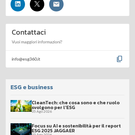
Contattaci
Vuoi maggiori informazioni?
content_copy
info@esg360.it
ESG e business
CleanTech: che cosa sono e che ruolo
svolgono per l’ESG
05 Ago 2026
Focus su AI e sostenibilità per il report
ESG 2025 JAGGAER
03 Ago 2026