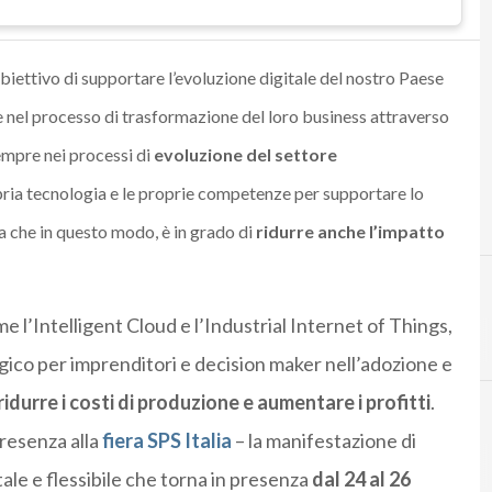
obiettivo di supportare l’evoluzione digitale del nostro Paese
nel processo di trasformazione del loro business attraverso
empre nei processi di
evoluzione del settore
pria tecnologia e le proprie competenze per supportare lo
ca che in questo modo, è in grado di
ridurre anche l’impatto
me l’Intelligent Cloud e l’Industrial Internet of Things,
ico per imprenditori e decision maker nell’adozione e
ridurre i costi di produzione e aumentare i profitti
.
resenza alla
fiera SPS Italia
– la manifestazione di
B
D
best practice
digitale
itale e flessibile che torna in presenza
dal 24 al 26