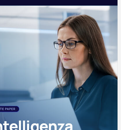
management
Energy
Management
Normative
e
Compliance
Corporate
governance
Digital
for
ESG
ESG
Smart
Data
Ultimi
articoli