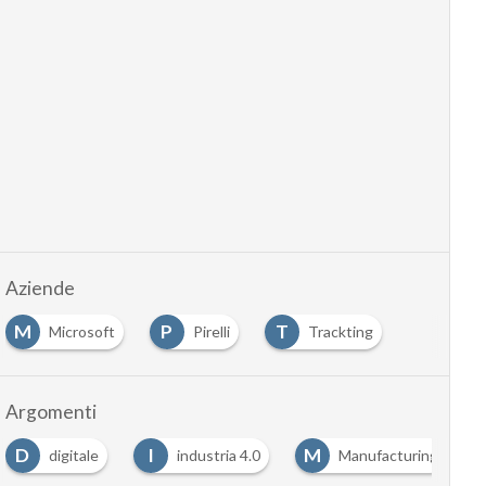
Aziende
M
P
T
Microsoft
Pirelli
Trackting
Argomenti
I
M
S
industria 4.0
Manufacturing
Smart City