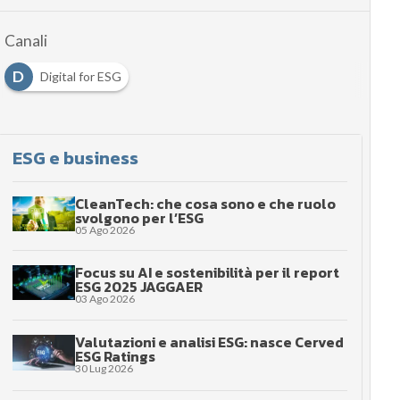
Canali
D
Digital for ESG
ESG e business
CleanTech: che cosa sono e che ruolo
svolgono per l’ESG
05 Ago 2026
Focus su AI e sostenibilità per il report
ESG 2025 JAGGAER
03 Ago 2026
Valutazioni e analisi ESG: nasce Cerved
ESG Ratings
30 Lug 2026