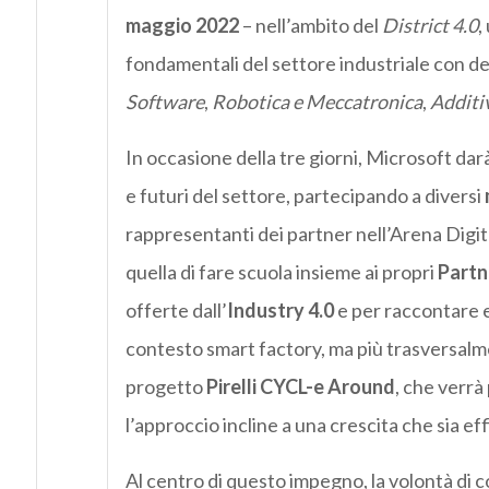
maggio 2022
– nell’ambito del
District 4.0
,
fondamentali del settore industriale con dem
Software
,
Robotica e Meccatronica
,
Additi
In occasione della tre giorni, Microsoft darà
e futuri del settore, partecipando a diversi
rappresentanti dei partner nell’Arena Digita
quella di fare scuola insieme ai propri
Partn
offerte dall’
Industry 4.0
e per raccontare e
contesto smart factory, ma più trasversalm
progetto
Pirelli CYCL-e Around
, che verrà
l’approccio incline a una crescita che sia ef
Al centro di questo impegno, la volontà di 