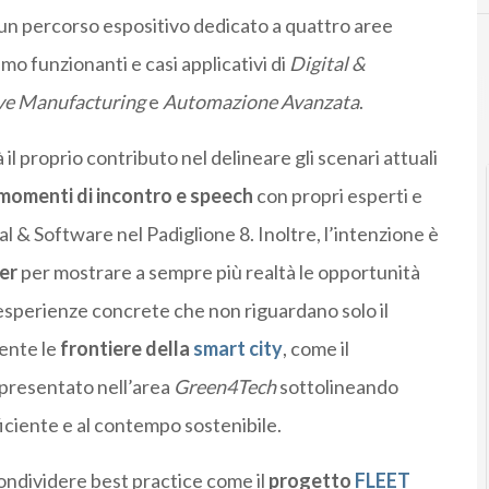
 un percorso espositivo dedicato a quattro aree
o funzionanti e casi applicativi di
Digital &
ve Manufacturing
e
Automazione Avanzata
.
 il proprio contributo nel delineare gli scenari attuali
momenti di incontro e speech
con propri esperti e
l & Software nel Padiglione 8. Inoltre, l’intenzione è
er
per mostrare a sempre più realtà le opportunità
sperienze concrete che non riguardano solo il
ente le
frontiere della
smart city
, come il
 presentato nell’area
Green4Tech
sottolineando
ficiente e al contempo sostenibile.
condividere best practice come il
progetto
FLEET