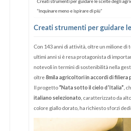
Creati strumenti per guidare le scelte degli agri
“Inquinare meno e ispirare di più”
Creati strumenti per guidare le
Con 143 anni di attività, oltre un milione di
ultimi anni si è resa protagonista di import
notevoli in termini di sostenibilità nella ges
oltre
8mila agricoltori in accordi di filier
Il progetto
“Nata sotto il cielo d’Italia”
, c
italiano selezionato
, caratterizzato da alt
colore giallo dorato, ha richiesto sforzi dedic