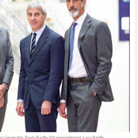
A
Agroalimentare
C
Case history ESG
 Generale), Paolo Barilla (Vicepresidente), Luca Barilla