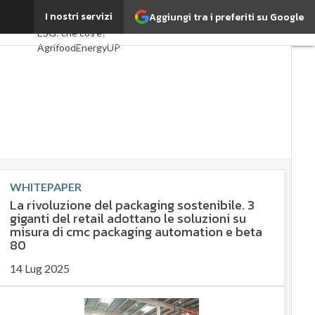
taliano
I nostri servizi
Aggiungi tra i preferiti su Google
Ultimi articoli
ESG: che cos'è?
Agrifood
EnergyUP
Risk Management
Sostenibilità:
perché è
importante?
Ambiente
sostenibile
WHITEPAPER
Economia
La rivoluzione del packaging sostenibile. 3
sostenibile
giganti del retail adottano le soluzioni su
Sustainability
misura di cmc packaging automation e beta
management
80
Energy
Management
14 Lug 2025
Normative e
Compliance
Corporate