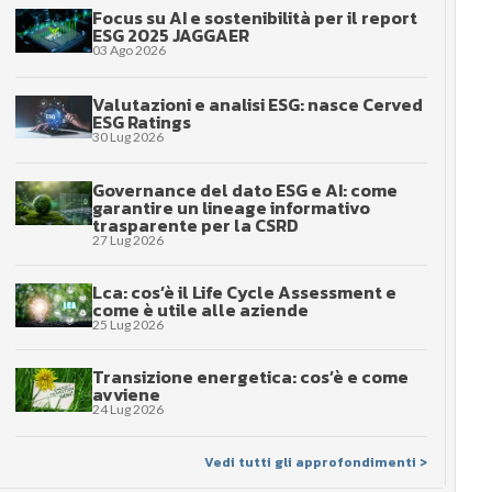
Focus su AI e sostenibilità per il report
ESG 2025 JAGGAER
03 Ago 2026
Valutazioni e analisi ESG: nasce Cerved
ESG Ratings
30 Lug 2026
Governance del dato ESG e AI: come
garantire un lineage informativo
trasparente per la CSRD
27 Lug 2026
Lca: cos’è il Life Cycle Assessment e
come è utile alle aziende
25 Lug 2026
Transizione energetica: cos’è e come
avviene
24 Lug 2026
Vedi tutti gli approfondimenti >