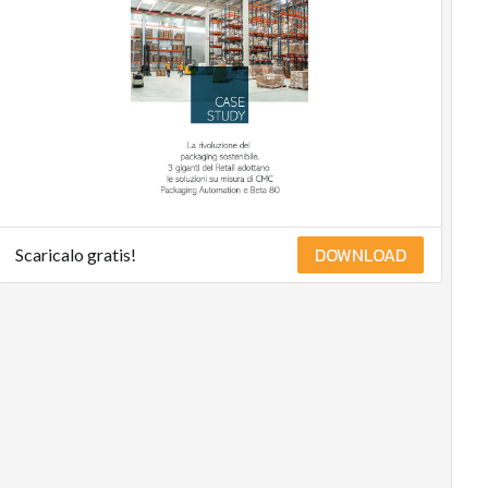
governance
Digital for ESG
ESG Smart Data
Ultimi articoli
DOWNLOAD
Scaricalo gratis!