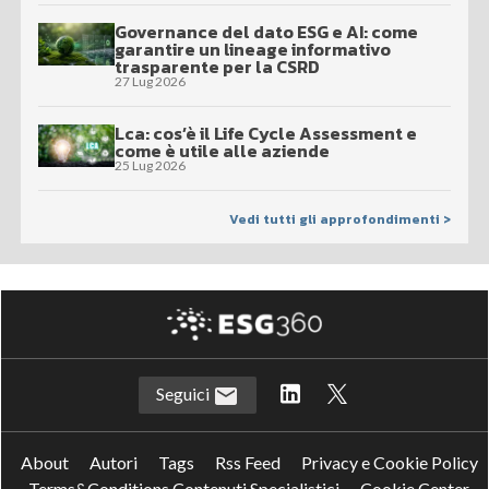
Governance del dato ESG e AI: come
garantire un lineage informativo
trasparente per la CSRD
27 Lug 2026
Lca: cos’è il Life Cycle Assessment e
come è utile alle aziende
25 Lug 2026
Vedi tutti gli approfondimenti >
Seguici
About
Autori
Tags
Rss Feed
Privacy e Cookie Policy
Terms&Conditions Contenuti Specialistici
Cookie Center