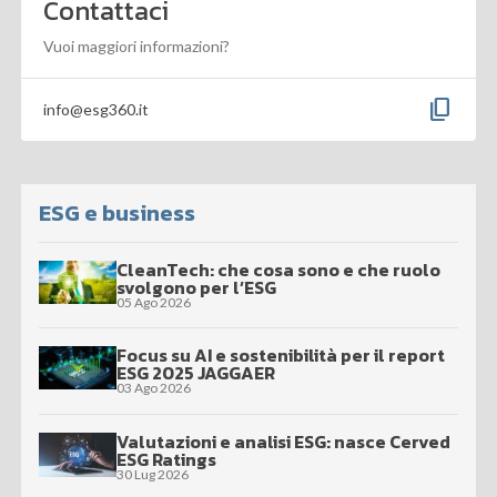
Contattaci
Vuoi maggiori informazioni?
content_copy
info@esg360.it
ESG e business
CleanTech: che cosa sono e che ruolo
svolgono per l’ESG
05 Ago 2026
Focus su AI e sostenibilità per il report
ESG 2025 JAGGAER
03 Ago 2026
Valutazioni e analisi ESG: nasce Cerved
ESG Ratings
30 Lug 2026