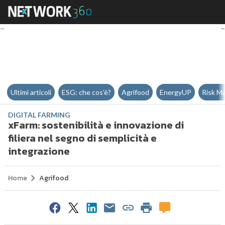
xFarm: sostenibilità e innovazione
Ultimi articoli
ESG: che cos'è?
Agrifood
EnergyUP
Risk M
DIGITAL FARMING
xFarm: sostenibilità e innovazione di
filiera nel segno di semplicità e
integrazione
Home
Agrifood