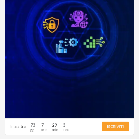
73
7
29
1
ISCRIVITI
Inizia tra