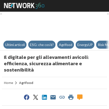
Il digitale per gli allevamenti avi
Ultimi articoli
ESG: che cos'è?
Agrifood
EnergyUP
Risk M
Il digitale per gli allevamenti avicoli:
efficienza, sicurezza alimentare e
sostenibilità
Home
Agrifood