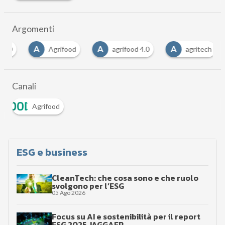
Argomenti
A
A
A
A
Agrifood
agrifood 4.0
agritech
Canali
Agrifood
ESG e business
CleanTech: che cosa sono e che ruolo
svolgono per l’ESG
05 Ago 2026
Focus su AI e sostenibilità per il report
ESG 2025 JAGGAER