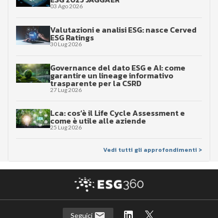
03 Ago 2026
Valutazioni e analisi ESG: nasce Cerved
ESG Ratings
30 Lug 2026
Governance del dato ESG e AI: come
garantire un lineage informativo
trasparente per la CSRD
27 Lug 2026
Lca: cos’è il Life Cycle Assessment e
come è utile alle aziende
25 Lug 2026
Vedi tutti gli approfondimenti >
Seguici