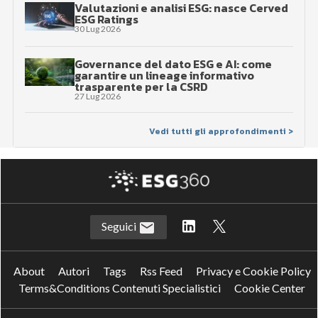
Valutazioni e analisi ESG: nasce Cerved
ESG Ratings
30 Lug 2026
Governance del dato ESG e AI: come
garantire un lineage informativo
trasparente per la CSRD
27 Lug 2026
Vedi tutti gli approfondimenti >
Seguici
About
Autori
Tags
Rss Feed
Privacy e Cookie Policy
Terms&Conditions Contenuti Specialistici
Cookie Center