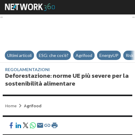
Deforestazione: norme UE più sev
Ultimi articoli
ESG: che cos'è?
Agrifood
EnergyUP
Risk
REGOLAMENTAZIONI
Deforestazione: norme UE più severe per la
sostenibilità alimentare
Home
Agrifood