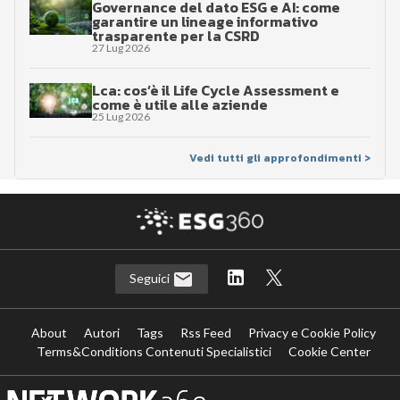
Governance del dato ESG e AI: come
garantire un lineage informativo
trasparente per la CSRD
27 Lug 2026
Lca: cos’è il Life Cycle Assessment e
come è utile alle aziende
25 Lug 2026
Vedi tutti gli approfondimenti >
Seguici
About
Autori
Tags
Rss Feed
Privacy e Cookie Policy
Terms&Conditions Contenuti Specialistici
Cookie Center