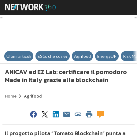
ANICAV ed EZ Lab: certificare il
Ultimi articoli
ESG: che cos'è?
Agrifood
EnergyUP
Risk M
ANICAV ed EZ Lab: certificare il pomodoro
Made in Italy grazie alla blockchain
Home
Agrifood
Il progetto pilota “Tomato Blockchain” punta a