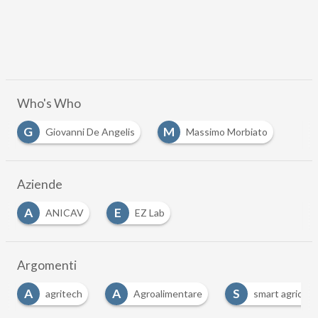
Who's Who
G
M
Giovanni De Angelis
Massimo Morbiato
…
Aziende
A
E
ANICAV
EZ Lab
…
Argomenti
A
A
S
agritech
Agroalimentare
smart agricult