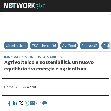
Agrivoltaico e sostenibilità: un n
Ultimi articoli
ESG: che cos'è?
Agrifood
EnergyUP
Risk
INNOVAZIONE IN SUSTAINABILITY
Agrivoltaico e sostenibilità: un nuovo
equilibrio tra energia e agricoltura
Home
ESG World