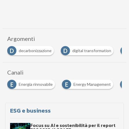
Argomenti
D
D
E
decarbonizzazione
digital transformation
Canali
E
E
E
Energia rinnovabile
Energy Management
ESG e business
Focus su AI e sostenibilità per il report