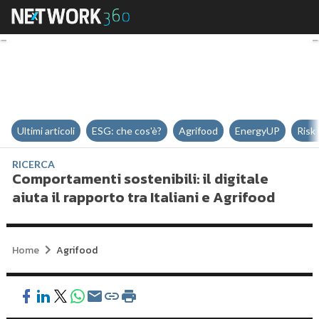
Comportamenti sostenibili: il digi
Ultimi articoli
ESG: che cos'è?
Agrifood
EnergyUP
Risk
RICERCA
Comportamenti sostenibili: il digitale
aiuta il rapporto tra Italiani e Agrifood
Home
Agrifood