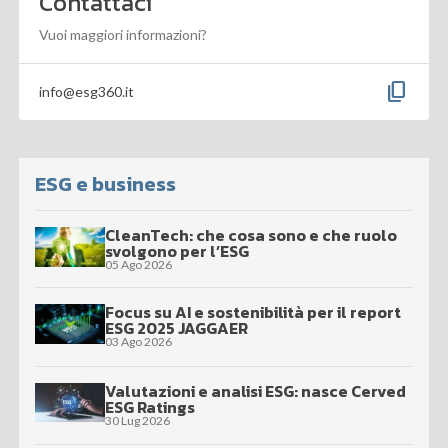
Contattaci
Vuoi maggiori informazioni?
content_copy
info@esg360.it
ESG e business
CleanTech: che cosa sono e che ruolo
svolgono per l’ESG
05 Ago 2026
Focus su AI e sostenibilità per il report
ESG 2025 JAGGAER
03 Ago 2026
Valutazioni e analisi ESG: nasce Cerved
ESG Ratings
30 Lug 2026