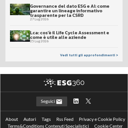
Governance del dato ESG e AI: come
garantire un lineage informativo
trasparente per la CSRD
27 Lug 2026
Lca: cos’è il Life Cycle Assessment e
come è utile alle aziende
25 Lug 2026
Vedi tutti gli approfondimenti >
Seguici
About
Autori
Tags
Rss Feed
Privacy e Cookie Policy
Terms&Conditions Contenuti Specialistici
Cookie Center