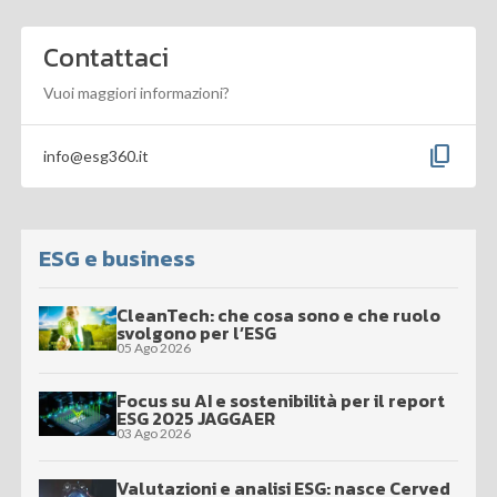
Contattaci
Vuoi maggiori informazioni?
content_copy
info@esg360.it
ESG e business
CleanTech: che cosa sono e che ruolo
svolgono per l’ESG
05 Ago 2026
Focus su AI e sostenibilità per il report
ESG 2025 JAGGAER
03 Ago 2026
Valutazioni e analisi ESG: nasce Cerved