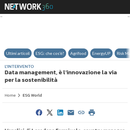
Data management, è l’innovazione 
Ultimi articoli
ESG: che cos'è?
Agrifood
EnergyUP
Risk M
L'INTERVENTO
Data management, è l’innovazione la via
per la sostenibilità
Home
ESG World