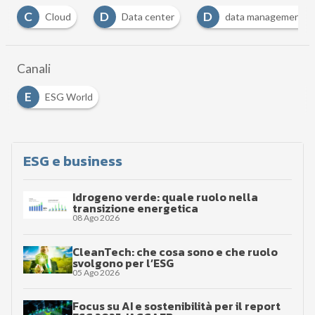
D
D
S
d
Data center
data management
sosten
Canali
E
ESG World
ESG e business
Idrogeno verde: quale ruolo nella
transizione energetica
08 Ago 2026
CleanTech: che cosa sono e che ruolo
svolgono per l’ESG
05 Ago 2026
Focus su AI e sostenibilità per il report