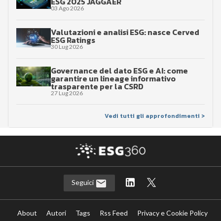
ESG 2025 JAGGAER
03 Ago 2026
Valutazioni e analisi ESG: nasce Cerved
ESG Ratings
30 Lug 2026
Governance del dato ESG e AI: come
garantire un lineage informativo
trasparente per la CSRD
27 Lug 2026
Vedi tutti gli approfondimenti >
Seguici
About
Autori
Tags
Rss Feed
Privacy e Cookie Policy