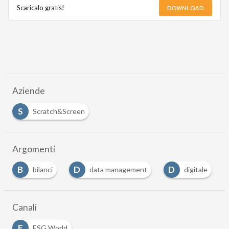
DOWNLOAD
Scaricalo gratis!
Aziende
S
Scratch&Screen
Argomenti
D
D
L
data management
digitale
logistica
…
Canali
E
ESG World