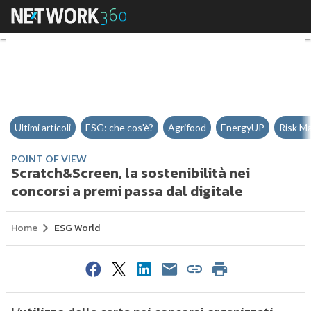
Scratch&Screen, la sostenibilità 
Ultimi articoli
ESG: che cos'è?
Agrifood
EnergyUP
Risk M
POINT OF VIEW
Scratch&Screen, la sostenibilità nei
concorsi a premi passa dal digitale
Home
ESG World