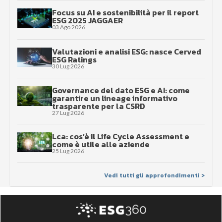
Focus su AI e sostenibilità per il report
ESG 2025 JAGGAER
03 Ago 2026
Valutazioni e analisi ESG: nasce Cerved
ESG Ratings
30 Lug 2026
Governance del dato ESG e AI: come
garantire un lineage informativo
trasparente per la CSRD
27 Lug 2026
Lca: cos’è il Life Cycle Assessment e
come è utile alle aziende
25 Lug 2026
Vedi tutti gli approfondimenti >