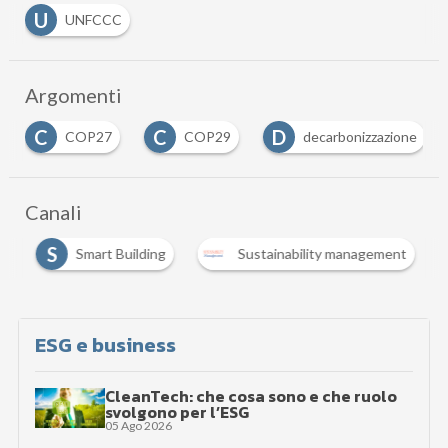
U
UNFCCC
Argomenti
C
D
E
COP29
decarbonizzazione
Efficienza e
…
Canali
S
i
Smart Building
Sustainability management
ESG e business
CleanTech: che cosa sono e che ruolo
svolgono per l’ESG
05 Ago 2026