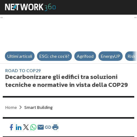
Decarbonizzare gli edifici tra so
Ultimi articoli
ESG: che cos'è?
Agrifood
EnergyUP
Risk
ROAD TO COP29
Decarbonizzare gli edifici tra soluzioni
tecniche e normative in vista della COP29
Home
Smart Building